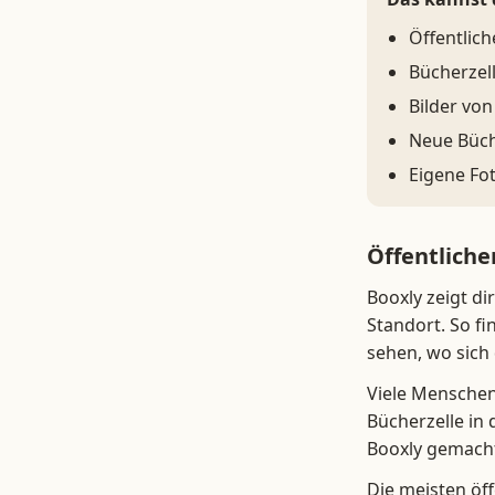
Öffentlic
Bücherzel
Bilder vo
Neue Büch
Eigene Fo
Öffentlich
Booxly zeigt d
Standort. So f
sehen, wo sich 
Viele Menschen
Bücherzelle in 
Booxly gemach
Die meisten öff