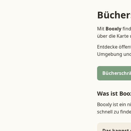
Bücher
Mit
Booxly
find
über die Karte
Entdecke öffen
Umgebung und s
Bücherschrä
Was ist Boo
Booxly ist ein 
schnell zu fin
Das kannst 