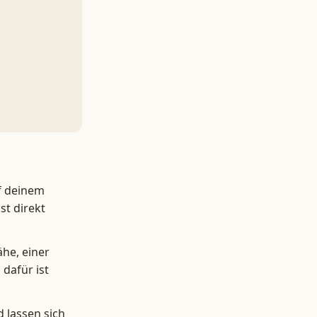
f deinem
st direkt
he, einer
 dafür ist
d lassen sich